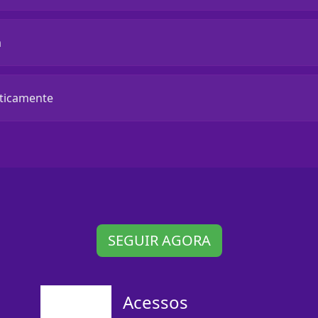
a
aticamente
SEGUIR AGORA
Acessos