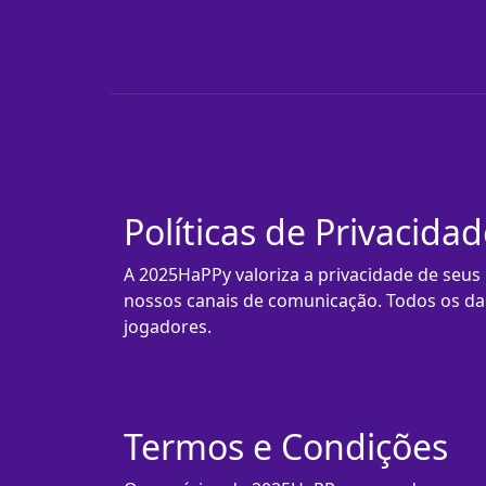
Políticas de Privacida
A 2025HaPPy valoriza a privacidade de seu
nossos canais de comunicação. Todos os dad
jogadores.
Termos e Condições