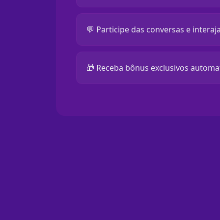
💬 Participe das conversas e interaj
🎁 Receba bônus exclusivos autom