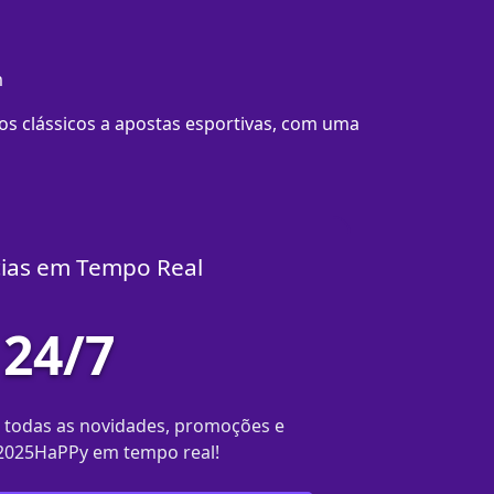
m
nos clássicos a apostas esportivas, com uma
cias em Tempo Real
24/7
e todas as novidades, promoções e
2025HaPPy em tempo real!