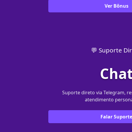
Ver Bônus
💬 Suporte Di
Cha
Suporte direto via Telegram, r
atendimento persona
Falar Suport