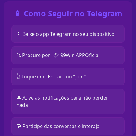
📱 Como Seguir no Telegram
📱 Baixe o app Telegram no seu dispositivo
🔍 Procure por "@199Win APPOficial"
👆 Toque em "Entrar" ou "Join"
🔔 Ative as notificações para não perder
nada
💬 Participe das conversas e interaja