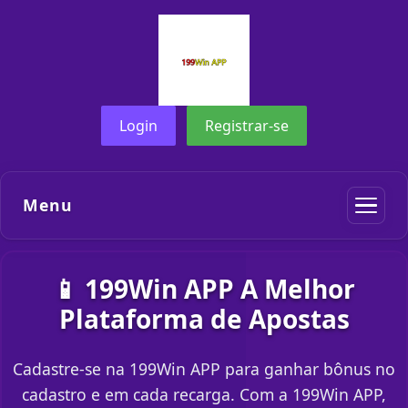
Login
Registrar-se
Menu
📱 199Win APP A Melhor
Plataforma de Apostas
Cadastre-se na 199Win APP para ganhar bônus no
cadastro e em cada recarga. Com a 199Win APP,