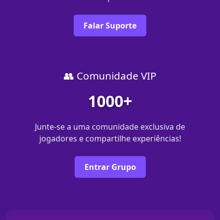
Falar Suporte
👥 Comunidade VIP
1000+
Junte-se a uma comunidade exclusiva de
jogadores e compartilhe experiências!
Entrar Grupo