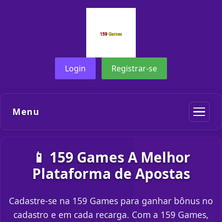
Login
Registrar-se
Menu
📱 159 Games A Melhor
Plataforma de Apostas
Cadastre-se na 159 Games para ganhar bônus no
cadastro e em cada recarga. Com a 159 Games,