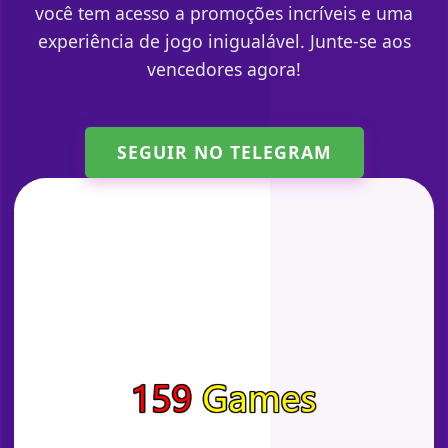
você tem acesso a promoções incríveis e uma
experiência de jogo inigualável. Junte-se aos
vencedores agora!
SEGUIR NO TELEGRAM