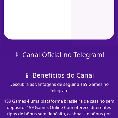
📱 Canal Oficial no Telegram!
📱 Benefícios do Canal
Descubra as vantagens de seguir a 159 Games no
Telegram
159 Games é uma plataforma brasileira de cassino sem
depósito. 159 Games Online Com oferece diferentes
tipos de bônus sem depósito, cashback e bônus por