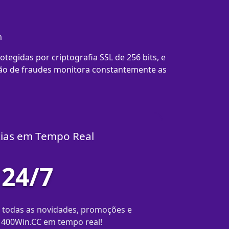
m
egidas por criptografia SSL de 256 bits, e
ção de fraudes monitora constantemente as
cias em Tempo Real
24/7
e todas as novidades, promoções e
1400Win.CC em tempo real!