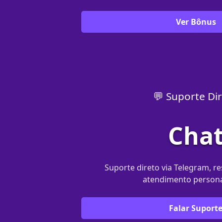
Ver Bônus
💬 Suporte Di
Cha
Suporte direto via Telegram, r
atendimento persona
Falar Suport