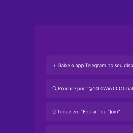
📱 Baixe o app Telegram no seu disp
🔍 Procure por "@1400Win.CCOficial
👆 Toque em "Entrar" ou "Join"