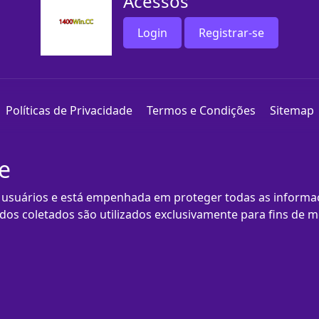
Acessos
Login
Registrar-se
Políticas de Privacidade
Termos e Condições
Sitemap
de
s usuários e está empenhada em proteger todas as informa
os coletados são utilizados exclusivamente para fins de m