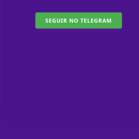
SEGUIR NO TELEGRAM